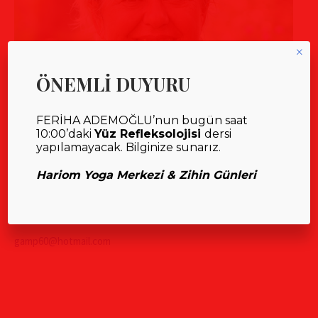
×
ÖNEMLİ DUYURU
FERİHA ADEMOĞLU’nun bugün saat
10:00’daki
Yüz Refleksolojisi
dersi
yapılamayacak. Bilginize sunarız.
Hariom Yoga Merkezi & Zihin Günleri
GÜLDEM PEKTAŞ
MUP KUŞADASI
gamp60@hotmail.com