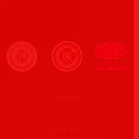
__________
TASARIM:
.doc
HAKKIMIZDA