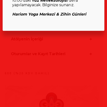
10:00’daki
Yüz Refleksolojisi
dersi
yapılamayacak. Bilginize sunarız.
Hariom Yoga Merkezi & Zihin Günleri
Atölyenin İçeriği
Oturumlar ve Kayıt Tarihleri
600 (%20 KDV DAHIL)