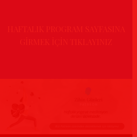
HAFTALIK PROGRAM SAYFASINA
GİRMEK İÇİN TIKLAYINIZ