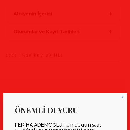
Atölyenin İçeriği
Oturumlar ve Kayıt Tarihleri
1800 (%20 KDV DAHIL)
×
ÖNEMLİ DUYURU
FERİHA ADEMOĞLU’nun bugün saat