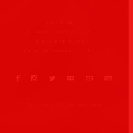
HAKKIMIZDA
MESAFELI SATIŞ SÖZLEŞMESI
GIZLILIK VE GÜVENLIK
ÖDEME VE TESLIMAT
İLETIŞIM
Zihin Günleri © 2018 | Tüm Hakları Saklıdır.