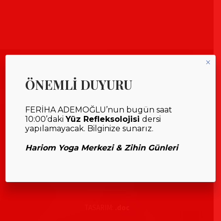
×
ÖNEMLİ DUYURU
FERİHA ADEMOĞLU’nun bugün saat
10:00’daki
Yüz Refleksolojisi
dersi
yapılamayacak. Bilginize sunarız.
Hariom Yoga Merkezi & Zihin Günleri
__________
TASARIM:
.doc