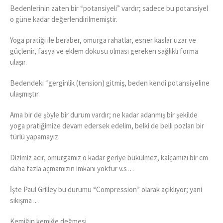
Bedenlerinin zaten bir “potansiyeli” vardır; sadece bu potansiyel
o güne kadar değerlendirilmemiştir.
Yoga pratiği ile beraber, omurga rahatlar, esner kaslar uzar ve
güçlenir, fasya ve eklem dokusu olması gereken sağlıklı forma
ulaşır.
Bedendeki “gerginlik (tension) gitmiş, beden kendi potansiyeline
ulaşmıştır.
Ama bir de şöyle bir durum vardır; ne kadar adanmış bir şekilde
yoga pratiğimize devam edersek edelim, belki de belli pozları bir
türlü yapamayız.
Dizimiz acır, omurgamız o kadar geriye bükülmez, kalçamızı bir cm
daha fazla açmamızın imkanı yoktur v.s…
İşte Paul Grilley bu durumu “Compression” olarak açıklıyor; yani
sıkışma…
Kemiğin kemiğe değmesi…