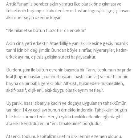
Antik Yunan’la beraber aklın yaratıcı ilke olarak öne çıkması ve
felsefenin başlangıcı kabul edilen mitostan logos/akıl geçiş, insan
aklını her şeyin üzerine koyar.
“Ne hikmetse bütün filozoflar da erkektir.”
Aklın cinsiyeti erkektir. Ataerkilliğe yani akıl ilkesine geçiş insanlık
tarihi için bir değişimdir. Bundan böyle sınıflar, hiyerarşiler, kadın-
erkek ayrımı, eşitsiz gelişim süreci başlayacaktır.
Bu dönüşüm ile bütün evrenin başında bir Tanrı, toplumun başında
kral (bugün başkan, cumhurbaşkanı, başbakan vs) ve her hanenin
başına da bir baba gerekli olur. Alt-üst, hükmeden-hükmedilen,
aktif-pasif, dişil-eril, akıl-duygu olarak ayrım netleşir.
Uygarlık, esas itibariyle kadın ve doğaya uygulanan tahakkümün
tarihidir. 14.yy cadı avı bunun örneklerindendir. Tahakküm bugün
bile hala sürmektedir. Her yüzyılda tanıklık edebileceğimiz gibi
ataerkil kendi düzenini “eril tahakküme” borçludur.
Ataerkil toplum, kapitalizm üretim ilişkilerinin egemen olduğu,