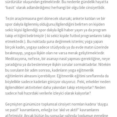
sürdürülür oluşundan gelmektedir. Bu nedenle gündelik hayatta
‘basit’ olarak adlandırdığımız herhangi bir olgu bile cinsiyetlidir.
Tezin araştırmasına geri dönecek olursak; ankete katılan ve bir
spor dalıyla ilgilenmiş olduğunu/ilgilendiğini belirten on kişiden
sekiz kişisi ilgilendiği spor dalıyla ilgili haber yayın ya da program
takip ettiğini belirtmiştir (-ki sekiz kişide futbol programlarını takip
etmektedir.). Bu noktada şuna değinmek isterim; yoga yapan
birçok kadın, yogayı sadece stüdyoda ya da evde matın üzerinde
bırakmayıp, yogaya ilişkin olan ne varsa merak geliştirmektedir.
Meditasyona, nefese, bir asanayı nasıl yapması gerektiğine, neye
yaradığına ya da beslenmeye ilişkin sorular sormaktadırlar. Nitekim
bu soruların bir adım sonrası, kadınların yoga eğitmenlik
eğitimlerini almasını içerebiliyor. Eğitmenlik eğitimi sınıflarında da
böylelikle sadece kadınları görüyor oluyoruz. Peki, erkekler neden
ilgilendikleri aktiviteleri daha yakından takip etmiyorlar? Neden
sadece hali hazırdaki verilerle izleyici olarak kalıyorlar?
Geçmişten günümüze toplumsal cinsiyet normları kadına ‘duygu
ve pasif’ kavramlarını, erkeğe ise ‘akıl ve aktif’ kavramlarını
atfetmiştir. Ancak bütün bu sonuçlar ışığında toplumun geneline