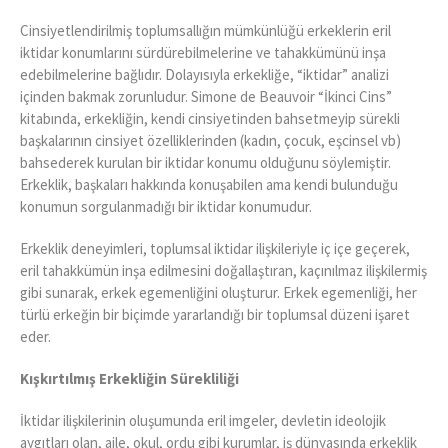
Cinsiyetlendirilmiş toplumsallığın mümkünlüğü erkeklerin eril
iktidar konumlarını sürdürebilmelerine ve tahakkümünü inşa
edebilmelerine bağlıdır. Dolayısıyla erkekliğe, “iktidar” analizi
içinden bakmak zorunludur. Simone de Beauvoir “İkinci Cins”
kitabında, erkekliğin, kendi cinsiyetinden bahsetmeyip sürekli
başkalarının cinsiyet özelliklerinden (kadın, çocuk, eşcinsel vb)
bahsederek kurulan bir iktidar konumu olduğunu söylemiştir.
Erkeklik, başkaları hakkında konuşabilen ama kendi bulunduğu
konumun sorgulanmadığı bir iktidar konumudur.
Erkeklik deneyimleri, toplumsal iktidar ilişkileriyle iç içe geçerek,
eril tahakkümün inşa edilmesini doğallaştıran, kaçınılmaz ilişkilermiş
gibi sunarak, erkek egemenliğini oluşturur. Erkek egemenliği, her
türlü erkeğin bir biçimde yararlandığı bir toplumsal düzeni işaret
eder.
Kışkırtılmış Erkekliğin Sürekliliği
İktidar ilişkilerinin oluşumunda eril imgeler, devletin ideolojik
aygıtları olan, aile, okul, ordu gibi kurumlar, iş dünyasında erkeklik