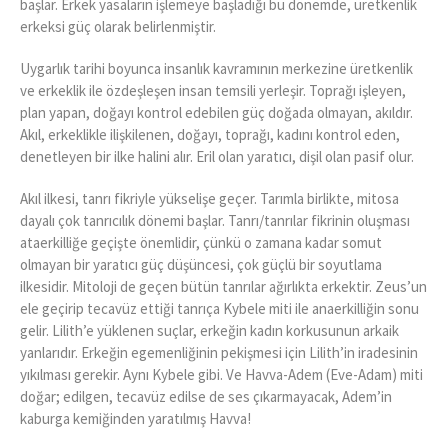
başlar. Erkek yasaların işlemeye başladığı bu dönemde, üretkenlik
erkeksi güç olarak belirlenmiştir.
Uygarlık tarihi boyunca insanlık kavramının merkezine üretkenlik
ve erkeklik ile özdeşleşen insan temsili yerleşir. Toprağı işleyen,
plan yapan, doğayı kontrol edebilen güç doğada olmayan, akıldır.
Akıl, erkeklikle ilişkilenen, doğayı, toprağı, kadını kontrol eden,
denetleyen bir ilke halini alır. Eril olan yaratıcı, dişil olan pasif olur.
Akıl ilkesi, tanrı fikriyle yükselişe geçer. Tarımla birlikte, mitosa
dayalı çok tanrıcılık dönemi başlar. Tanrı/tanrılar fikrinin oluşması
ataerkilliğe geçişte önemlidir, çünkü o zamana kadar somut
olmayan bir yaratıcı güç düşüncesi, çok güçlü bir soyutlama
ilkesidir. Mitoloji de geçen bütün tanrılar ağırlıkta erkektir. Zeus’un
ele geçirip tecavüz ettiği tanrıça Kybele miti ile anaerkilliğin sonu
gelir. Lilith’e yüklenen suçlar, erkeğin kadın korkusunun arkaik
yanlarıdır. Erkeğin egemenliğinin pekişmesi için Lilith’in iradesinin
yıkılması gerekir. Aynı Kybele gibi. Ve Havva-Adem (Eve-Adam) miti
doğar; edilgen, tecavüz edilse de ses çıkarmayacak, Adem’in
kaburga kemiğinden yaratılmış Havva!