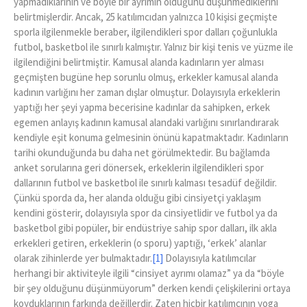
yapmadıklarının ve böyle bir ayrımın olduğunu düşünmediklerini
belirtmişlerdir. Ancak, 25 katılımcıdan yalnızca 10 kişisi geçmişte
sporla ilgilenmekle beraber, ilgilendikleri spor dalları çoğunlukla
futbol, basketbol ile sınırlı kalmıştır. Yalnız bir kişi tenis ve yüzme ile
ilgilendiğini belirtmiştir. Kamusal alanda kadınların yer alması
geçmişten bugüne hep sorunlu olmuş, erkekler kamusal alanda
kadının varlığını her zaman dışlar olmuştur. Dolayısıyla erkeklerin
yaptığı her şeyi yapma becerisine kadınlar da sahipken, erkek
egemen anlayış kadının kamusal alandaki varlığını sınırlandırarak
kendiyle eşit konuma gelmesinin önünü kapatmaktadır. Kadınların
tarihi okunduğunda bu daha net görülmektedir. Bu bağlamda
anket sorularına geri dönersek, erkeklerin ilgilendikleri spor
dallarının futbol ve basketbol ile sınırlı kalması tesadüf değildir.
Çünkü sporda da, her alanda olduğu gibi cinsiyetçi yaklaşım
kendini gösterir, dolayısıyla spor da cinsiyetlidir ve futbol ya da
basketbol gibi popüler, bir endüstriye sahip spor dalları, ilk akla
erkekleri getiren, erkeklerin (o sporu) yaptığı, ‘erkek’ alanlar
olarak zihinlerde yer bulmaktadır.
[1]
Dolayısıyla katılımcılar
herhangi bir aktiviteyle ilgili “cinsiyet ayrımı olamaz” ya da “böyle
bir şey olduğunu düşünmüyorum” derken kendi çelişkilerini ortaya
koyduklarının farkında değillerdir. Zaten hiçbir katılımcının yoga