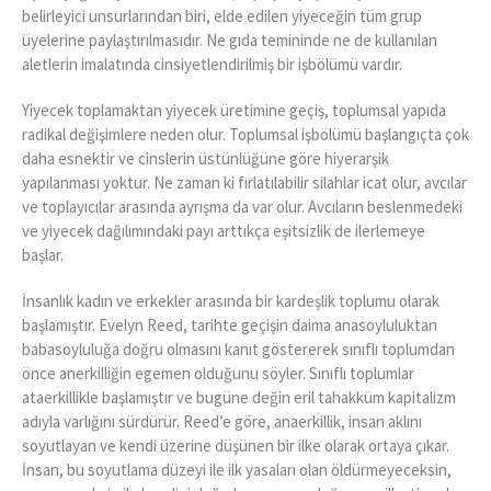
belirleyici unsurlarından biri, elde edilen yiyeceğin tüm grup
üyelerine paylaştırılmasıdır. Ne gıda temininde ne de kullanılan
aletlerin imalatında cinsiyetlendirilmiş bir işbölümü vardır.
Yiyecek toplamaktan yiyecek üretimine geçiş, toplumsal yapıda
radikal değişimlere neden olur. Toplumsal işbölümü başlangıçta çok
daha esnektir ve cinslerin üstünlüğüne göre hiyerarşik
yapılanması yoktur. Ne zaman ki fırlatılabilir silahlar icat olur, avcılar
ve toplayıcılar arasında ayrışma da var olur. Avcıların beslenmedeki
ve yiyecek dağılımındaki payı arttıkça eşitsizlik de ilerlemeye
başlar.
İnsanlık kadın ve erkekler arasında bir kardeşlik toplumu olarak
başlamıştır. Evelyn Reed, tarihte geçişin daima anasoyluluktan
babasoyluluğa doğru olmasını kanıt göstererek sınıflı toplumdan
önce anerkilliğin egemen olduğunu söyler. Sınıflı toplumlar
ataerkillikle başlamıştır ve bugüne değin eril tahakküm kapitalizm
adıyla varlığını sürdürür. Reed’e göre, anaerkillik, insan aklını
soyutlayan ve kendi üzerine düşünen bir ilke olarak ortaya çıkar.
İnsan, bu soyutlama düzeyi ile ilk yasaları olan öldürmeyeceksin,