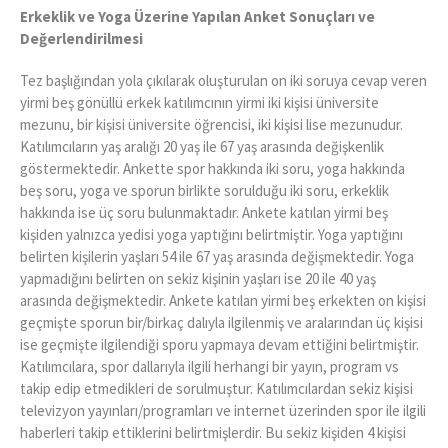
Erkeklik ve Yoga Üzerine Yapılan Anket Sonuçları ve
Değerlendirilmesi
Tez başlığından yola çıkılarak oluşturulan on iki soruya cevap veren
yirmi beş gönüllü erkek katılımcının yirmi iki kişisi üniversite
mezunu, bir kişisi üniversite öğrencisi, iki kişisi lise mezunudur.
Katılımcıların yaş aralığı 20 yaş ile 67 yaş arasında değişkenlik
göstermektedir. Ankette spor hakkında iki soru, yoga hakkında
beş soru, yoga ve sporun birlikte sorulduğu iki soru, erkeklik
hakkında ise üç soru bulunmaktadır. Ankete katılan yirmi beş
kişiden yalnızca yedisi yoga yaptığını belirtmiştir. Yoga yaptığını
belirten kişilerin yaşları 54 ile 67 yaş arasında değişmektedir. Yoga
yapmadığını belirten on sekiz kişinin yaşları ise 20 ile 40 yaş
arasında değişmektedir. Ankete katılan yirmi beş erkekten on kişisi
geçmişte sporun bir/birkaç dalıyla ilgilenmiş ve aralarından üç kişisi
ise geçmişte ilgilendiği sporu yapmaya devam ettiğini belirtmiştir.
Katılımcılara, spor dallarıyla ilgili herhangi bir yayın, program vs
takip edip etmedikleri de sorulmuştur. Katılımcılardan sekiz kişisi
televizyon yayınları/programları ve internet üzerinden spor ile ilgili
haberleri takip ettiklerini belirtmişlerdir. Bu sekiz kişiden 4 kişisi