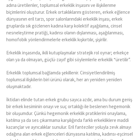
adına üretilenler, toplumsal erkeklik inşasını ve ilişkilenme
biçimlerini oluşturur. Erkek ortaklıklarını gösteren, erkek eğlence
dünyasının eril tarzı, spor salonlarındaki erkeklik inşası, erkek
gruplarda sık gözlenen kadına karşı kolektif aşağılama, cinsel
nesneleştirme pratiği, kadınsı olanın dışlanması, aşağılanması,
homofobik yönlendirmelerle erkeklik kışkırtılır, şişirilir.
Erkeklik inşasında, ikili kutuplaşmalar stratejik rol oynar; erkekçe
olan ya da olmayan, güçlü-zayıf gibi söylemlerle erkeklik “üretilir”.
Erkeklik toplumsal bağlamda şekillenir. Cinsiyetlendirilmiş
toplumsal ilişkilerin biri ürünü olarak, her an yeniden yeniden
oluşmaktadır.
İktidarı elinde tutan erkek grubu sayıca azdır, ama bu durum geniş
bir erkek kesiminin onayı ve suç ortaklığı ile beslenen hegemonik
bir oluşumdur. Çünkü hegemonik erkeklik pratiklerini onaylama,
katılma ya da ses çıkarmama karşılığında farklı erkekliklere maddi
kazançlar ve ayrıcalıklar sunulur. Eril fanteziler yoluyla zevk almayı
odağına alan erkek eğlenceleri dünyasına katılma, kadınsı-eşcinsel