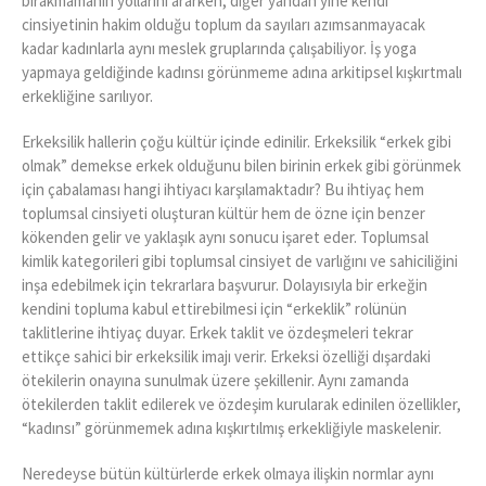
bırakmamanın yollarını ararken, diğer yandan yine kendi
cinsiyetinin hakim olduğu toplum da sayıları azımsanmayacak
kadar kadınlarla aynı meslek gruplarında çalışabiliyor. İş yoga
yapmaya geldiğinde kadınsı görünmeme adına arkitipsel kışkırtmalı
erkekliğine sarılıyor.
Erkeksilik hallerin çoğu kültür içinde edinilir. Erkeksilik “erkek gibi
olmak” demekse erkek olduğunu bilen birinin erkek gibi görünmek
için çabalaması hangi ihtiyacı karşılamaktadır? Bu ihtiyaç hem
toplumsal cinsiyeti oluşturan kültür hem de özne için benzer
kökenden gelir ve yaklaşık aynı sonucu işaret eder. Toplumsal
kimlik kategorileri gibi toplumsal cinsiyet de varlığını ve sahiciliğini
inşa edebilmek için tekrarlara başvurur. Dolayısıyla bir erkeğin
kendini topluma kabul ettirebilmesi için “erkeklik” rolünün
taklitlerine ihtiyaç duyar. Erkek taklit ve özdeşmeleri tekrar
ettikçe sahici bir erkeksilik imajı verir. Erkeksi özelliği dışardaki
ötekilerin onayına sunulmak üzere şekillenir. Aynı zamanda
ötekilerden taklit edilerek ve özdeşim kurularak edinilen özellikler,
“kadınsı” görünmemek adına kışkırtılmış erkekliğiyle maskelenir.
Neredeyse bütün kültürlerde erkek olmaya ilişkin normlar aynı