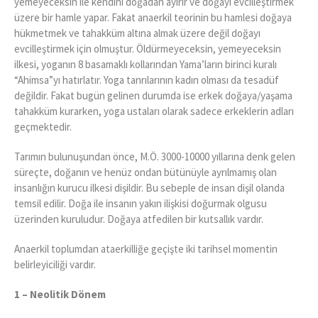
yemeyeceksin ile kendini doğadan ayırır ve doğayı evcilleştirmek
üzere bir hamle yapar. Fakat anaerkil teorinin bu hamlesi doğaya
hükmetmek ve tahakküm altına almak üzere değil doğayı
evcilleştirmek için olmuştur. Öldürmeyeceksin, yemeyeceksin
ilkesi, yoganın 8 basamaklı kollarından Yama’ların birinci kuralı
“Ahimsa”yı hatırlatır. Yoga tanrılarının kadın olması da tesadüf
değildir. Fakat bugün gelinen durumda ise erkek doğaya/yaşama
tahakküm kurarken, yoga ustaları olarak sadece erkeklerin adları
geçmektedir.
Tarımın bulunuşundan önce, M.Ö. 3000-10000 yıllarına denk gelen
süreçte, doğanın ve henüz ondan bütünüyle ayrılmamış olan
insanlığın kurucu ilkesi dişildir. Bu sebeple de insan dişil olanda
temsil edilir. Doğa ile insanın yakın ilişkisi doğurmak olgusu
üzerinden kuruludur. Doğaya atfedilen bir kutsallık vardır.
Anaerkil toplumdan ataerkilliğe geçişte iki tarihsel momentin
belirleyiciliği vardır.
1 – Neolitik Dönem