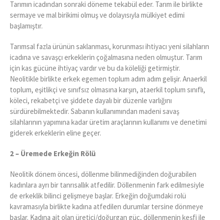
Tarımın icadından sonraki döneme tekabül eder. Tarım ile birlikte
sermaye ve mal birikimi olmuş ve dolayısıyla mülkiyet edimi
başlamıştır.
Tarımsal fazla ürünün saklanması, korunması ihtiyacı yeni silahların
icadına ve savaşçı erkeklerin çoğalmasına neden olmuştur. Tarım
için kas gücüne ihtiyaç vardır ve bu da köleliği getirmiştir.
Neolitikle birlikte erkek egemen toplum adım adım gelişir. Anaerkil
toplum, eşitlikçi ve sınıfsız olmasına karşın, ataerkil toplum sınıflı,
köleci, rekabetçi ve şiddete dayalı bir düzenle varlığını
sürdürebilmektedir. Sabanın kullanımından madeni savaş
silahlarının yapımına kadar üretim araçlarının kullanımı ve denetimi
giderek erkeklerin eline geçer.
2 – Üremede Erkeğin Rölü
Neolitik dönem öncesi, döllenme bilinmediğinden doğurabilen
kadınlara ayrı bir tanrısallık atfedilir. Döllenmenin fark edilmesiyle
de erkeklik bilinci gelişmeye başlar. Erkeğin doğumdaki rolü
kavramasıyla birlikte kadına atfedilen durumlar tersine dönmeye
başlar. Kadına ait olan üretici/doğurgan güç, döllenmenin keşfi ile