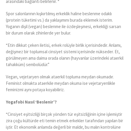
arasındaki bağlantı belirlenir. “
Spor salonlarının kışkırtılmış erkeklik haline beslenme odaklı
(protein tüketimi vs.) da yaklaşımını burada eklemek isterim.
Yoganın dişil (vegan) beslenme ile özdeşleşmesi, erkekliği sarsan
bir durum olarak zihinlerde yer bulur.
“Etin dikkat çeken iletisi, erkek rolüyle birlik içerisindedir. Anlamı,
değişmez bir toplumsal cinsiyet sistemi içerisinde nükseder. Et,
görülmeyen ama daima orada olanın (hayvanlar üzerindeki ataerkil
tahakküm) sembolüdür.”
Vegan, vejetaryen olmak ataerkil topluma meydan okumadır.
Feminist olmakta ataerkile meydan okuma ise vejetaryenlikle
feminizmi aynı potaya koyabiliriz.
Yogafobi Nasıl ‘Beslenir’?
“Cinsiyet eşitsizliği birçok yönden tür eşitsizliğinin içine işlemiştir
zira çoğu kültürde eti temin etmek erkekler tarafından yapılan bir
iştir. Et ekonomik anlamda değerli bir maldır, bu malın kontrolüne