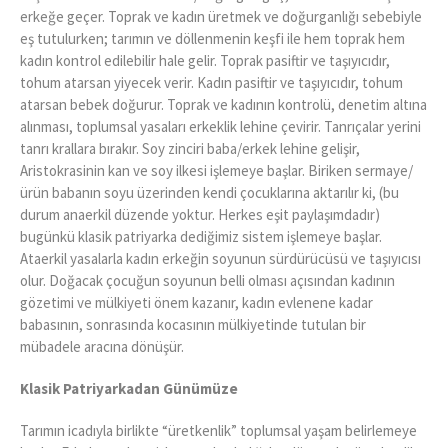
erkeğe geçer. Toprak ve kadın üretmek ve doğurganlığı sebebiyle
eş tutulurken; tarımın ve döllenmenin keşfi ile hem toprak hem
kadın kontrol edilebilir hale gelir. Toprak pasiftir ve taşıyıcıdır,
tohum atarsan yiyecek verir. Kadın pasiftir ve taşıyıcıdır, tohum
atarsan bebek doğurur. Toprak ve kadının kontrolü, denetim altına
alınması, toplumsal yasaları erkeklik lehine çevirir. Tanrıçalar yerini
tanrı krallara bırakır. Soy zinciri baba/erkek lehine gelişir,
Aristokrasinin kan ve soy ilkesi işlemeye başlar. Biriken sermaye/
ürün babanın soyu üzerinden kendi çocuklarına aktarılır ki, (bu
durum anaerkil düzende yoktur. Herkes eşit paylaşımdadır)
bugünkü klasik patriyarka dediğimiz sistem işlemeye başlar.
Ataerkil yasalarla kadın erkeğin soyunun sürdürücüsü ve taşıyıcısı
olur. Doğacak çocuğun soyunun belli olması açısından kadının
gözetimi ve mülkiyeti önem kazanır, kadın evlenene kadar
babasının, sonrasında kocasının mülkiyetinde tutulan bir
mübadele aracına dönüşür.
Klasik Patriyarkadan Günümüze
Tarımın icadıyla birlikte “üretkenlik” toplumsal yaşam belirlemeye