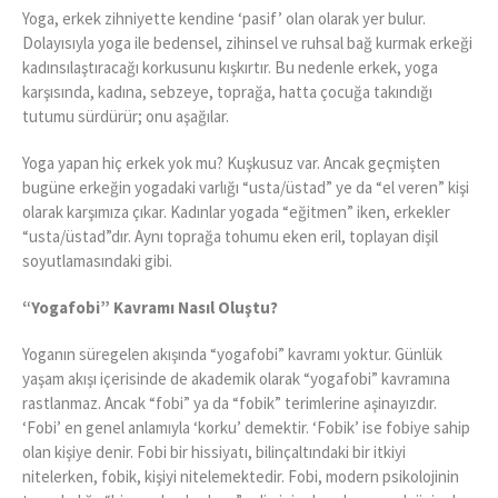
Yoga, erkek zihniyette kendine ‘pasif’ olan olarak yer bulur.
Dolayısıyla yoga ile bedensel, zihinsel ve ruhsal bağ kurmak erkeği
kadınsılaştıracağı korkusunu kışkırtır. Bu nedenle erkek, yoga
karşısında, kadına, sebzeye, toprağa, hatta çocuğa takındığı
tutumu sürdürür; onu aşağılar.
Yoga yapan hiç erkek yok mu? Kuşkusuz var. Ancak geçmişten
bugüne erkeğin yogadaki varlığı “usta/üstad” ye da “el veren” kişi
olarak karşımıza çıkar. Kadınlar yogada “eğitmen” iken, erkekler
“usta/üstad”dır. Aynı toprağa tohumu eken eril, toplayan dişil
soyutlamasındaki gibi.
“Yogafobi” Kavramı Nasıl Oluştu?
Yoganın süregelen akışında “yogafobi” kavramı yoktur. Günlük
yaşam akışı içerisinde de akademik olarak “yogafobi” kavramına
rastlanmaz. Ancak “fobi” ya da “fobik” terimlerine aşinayızdır.
‘Fobi’ en genel anlamıyla ‘korku’ demektir. ‘Fobik’ ise fobiye sahip
olan kişiye denir. Fobi bir hissiyatı, bilinçaltındaki bir itkiyi
nitelerken, fobik, kişiyi nitelemektedir. Fobi, modern psikolojinin