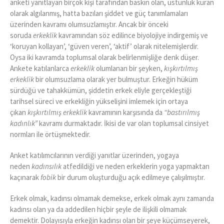
anketi yanıtlayan birçok kişi tarafından baskın olan, üstünlük kuran
olarak algılanmış, hatta bazıları şiddet ve güç tanımlamaları
üzerinden kavramı olumsuzlamıştır. Ancak bir önceki
soruda
erkeklik
kavramından söz edilince biyolojiye indirgemiş ve
‘koruyan kollayan’, ‘güven veren’, ‘aktif’ olarak nitelemişlerdir.
Oysa iki kavramda toplumsal olarak belirlenmişliğe denk düşer.
Ankete katılanlarca
erkeklik
olumlanan bir şeyken,
kışkırtılmış
erkeklik
bir olumsuzlama olarak yer bulmuştur. Erkeğin hüküm
sürdüğü ve tahakkümün, şiddetin erkek eliyle gerçekleştiği
tarihsel süreci ve erkekliğin yükselişini imlemek için ortaya
çıkan
kışkırtılmış erkeklik
kavramının karşısında da
“bastırılmış
kadınlık”
kavramı durmaktadır. İkisi de var olan toplumsal cinsiyet
normları ile örtüşmektedir.
Anket katılımcılarının verdiği yanıtlar üzerinden, yogaya
neden
kadınsılık
atfedildiği ve neden erkeklerin yoga yapmaktan
kaçınarak
fobik
bir durum oluşturduğu açık edilmeye çalışılmıştır.
Erkek olmak, kadınsı olmamak demekse, erkek olmak aynı zamanda
kadınsı olan ya da addedilen hiçbir şeyle de ilişkili olmamak
demektir. Dolayısıyla erkeğin kadınsı olan bir şeye küçümseyerek,