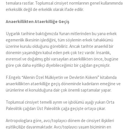
temalara rastlar. Toplumsal cinsiyet normlarının genel kullanımında
erkeksilik değil de erkeklik olarak ifade edilir.
Anaerkillikten Ataerkilliğe Geçiş
Uygarlık tarihine baktığımızda Yunan mitlerinden bu yana erkek
egemenlik ilkesinin işlediğini, tüm söylemin erkek tahakkümü
üzerine kurulu olduğunu görebiliriz. Ancak tarihte anaerkil bir
dönemin yaşandığını kabul eden pek çok tez vardır. İnsanlık,
evrensel ve doğalmış gibi varsayılan ataerkillikten önce, bugüne
göre çok daha eşitlikçi diyebileceğimiz bir çağdan geçmiştir.
F.Engels “Ailenin Özel Mülkiyetin ve Devletin Kökeni” kitabında
anaerkillikten ataerkilliğe geçiş döneminde kadınların emeğine ve
ürünlerine el konulduğuna dair çok önemli saptamalar yapar.
Toplumsal cinsiyet temelli ayrım ve işbölümü aşağı yukarı Orta
Paleolitik çağdan Üst Paleolitik çağa geçişte ortaya çıkar.
Antropologlara göre, avcı/toplayıcı dönem de cinsiyet ilişkileri
eşitlikçiliğe dayanmaktadır. Avcı/toplayıcı yaşam biçiminin en