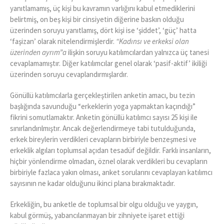
yanıtlamamış, üç kişi bu kavramın varlığını kabul etmediklerini
belirtmiş, on beş kişi bir cinsiyetin diğerine baskın olduğu
üzerinden soruyu yanıtlamış, dört kişi ise ‘şiddet’, ‘güç’ hatta
‘faşizan’ olarak nitelendirmişlerdir.
“Kadınsı ve erkeksi olan
üzerinden ayrım”a
ilişkin soruyu katılımcılardan yalnızca üç tanesi
cevaplamamıştır. Diğer katılımcılar genel olarak ‘pasif-aktif’ ikiliği
üzerinden soruyu cevaplandırmışlardır.
Gönüllü katılımcılarla gerçekleştirilen anketin amacı, bu tezin
başlığında savunduğu “erkeklerin yoga yapmaktan kaçındığı”
fikrini somutlamaktır. Anketin gönüllü katılımcı sayısı 25 kişi ile
sınırlandırılmıştır. Ancak değerlendirmeye tabi tutulduğunda,
erkek bireylerin verdikleri cevapların birbiriyle benzeşmesi ve
erkeklik algıları toplumsal açıdan tesadüf değildir. Farklı insanların,
hiçbir yönlendirme olmadan, öznel olarak verdikleri bu cevapların
birbiriyle fazlaca yakın olması, anket sorularını cevaplayan katılımcı
sayısının ne kadar olduğunu ikinci plana bırakmaktadır.
Erkekliğin, bu anketle de toplumsal bir olgu olduğu ve yaygın,
kabul görmüş, yabancılanmayan bir zihniyete işaret ettiği