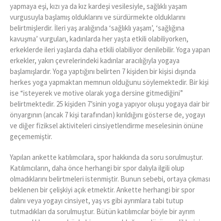
yapmaya eşi, kızı ya da kız kardeşi vesilesiyle, sağlıklı yaşam
vurgusuyla başlamış olduklarını ve sürdürmekte olduklarını
belirtmişlerdir. İleri yaş aralığında ‘sağlıklı yaşam’, ‘sağlığına
kavuşma’ vurguları, kadınlarda her yaşta etkili olabiliyorken,
erkeklerde ileri yaşlarda daha etkili olabiliyor denilebilir. Yoga yapan
erkekler, yakın çevrelerindeki kadınlar aracılığıyla yogaya
başlamışlardır. Yoga yaptığını belirten 7 kişiden bir kişisi dışında
herkes yoga yapmaktan memnun olduğunu söylemektedir. Bir kişi
ise “isteyerek ve motive olarak yoga dersine gitmediğini”
belirtmektedir. 25 kişiden 7’sinin yoga yapıyor oluşu yogaya dair bir
önyargının (ancak 7 kişi tarafından) kırıldığını gösterse de, yogayı
ve diğer fiziksel aktiviteleri cinsiyetlendirme meselesinin önüne
geçememiştir.
Yapılan ankette katılımcılara, spor hakkında da soru sorulmuştur.
Katılımcıların, daha önce herhangi bir spor dalıyla ilgili olup
olmadıklarını belirtmeleri istenmiştir. Bunun sebebi, ortaya çıkması
beklenen bir çelişkiyi açık etmektir. Ankette herhangi bir spor
dalını veya yogayı cinsiyet, yaş vs gibi ayrımlara tabi tutup
tutmadıkları da sorulmuştur. Bütün katılımcılar böyle bir ayrım