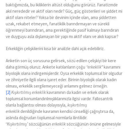
baktığımızda, bu ikiliklerin altüst olduğunu görürüz. Fanatizmde
akıl nerededir ve aktif olan nedir? Güç, güç gösterileri ve şiddet mi
aktif olanı niteler? Yoksa bir devinim içinde olan, ama şiddetten
uzak, rekabet etmeyen, fanatiklik barındırmayan ve sürekli
öğrenmeyi barındıran, ama gerektiğinde pasif kalmayı barındıran
ve duyguyu asla dışlamayan bir yapı mı aktif olanı ve akılı kapsar?
Erkekliğin çelişkilerini kısa bir analizle dahi açık edebiliriz.
Anketin son üç sorusuna gelirsek, sözü edilen çelişkiyi bir kere
daha görmüş oluruz. Ankete katılanların çoğu
“erkeklik”
kavramını
biyolojik olana indirgemişlerdir. Oysa erkeklik toplumsal bir olgudur
ve zihniyetle ilgili olana işaret eder. Birinin biyolojik olarak kadın
olması, erkeklik sergilemeyeceği anlamını gelmez örneğin.
[2]
Kışkırtılmış
erkeklik
kavramının da kadın ve erkek olarak
toplumsal konumlandırılmışlıklarımızla ilgisi vardır. Fallosantrik
olanla bağlantısı olması dolayısıyla,
kışkırtılmış
erkeklik
denildiğinde kavramın kendisi cinselliği çağrıştırsa da,
aslında doğrudan toplumsal normlarla ilintilidir.
‘
Kışkırtılmış’
sözcüğünün
erkeklik
sözcüğünün önüne gelmesiyle