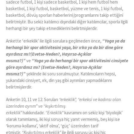
sadece futbol, 1 kişi sadece basketbol, 1 kişi hem futbol hem
basketbol, 1 kişi futbol, basketbol, yüzme ve tenis, 1 kişi futbol,
basketbol, dövüş sporları haberlerini/programlarını takip ettiğini
belirtmiştir. Bu sekiz katılımcı dışındaki diğer katılımcılar, sporla ilgili
herhangi bir şey takip etmediklerini belirtmişlerdir.
Ankette ‘erkeklik’ ile ilgili sorulara geçilmeden önce,
“Yoga ya da
herhangi bir spor aktivitesini yaşa, bir ırka ya da bir dine göre
ayırdınız mı?(Evetse-Neden?, Hayırsa-Açıklar
mısınız?)”
ve
“Yoga ya da herhangi bir spor aktivitesini cinsiyete
göre ayırdınız mı? (Evetse-Neden?, Hayırsa-Açıklar
mısınız?)”
şeklinde iki soru sorulmuştur. Katılımcıların hepsi,
yukarıdaki cinsiyet, ırk, din yaş gibi ayrımları yapmadıklarını
belirtmişlerdir.
Anketin 10, 11 ve 12. Soruları
“erkeklik”, “erkeksi ve kadınsı olan
üzerinden ayrım” ve “kışkırtılmış
erkeklik”
hakkındadır.
“Erkeklik”
kavramını on sekiz kişi ‘biyolojik’
olarak tanımlamış, iki kişi soruya hiç yanıt vermemiş, beş kişi ise
‘koruma-kollama’, ‘aktif olma’, ‘güç’ üzerinden tarif
etmiştir.
“Kışkırtılmış erkeklik”
ile ilgili soruyu üç kişi hiç