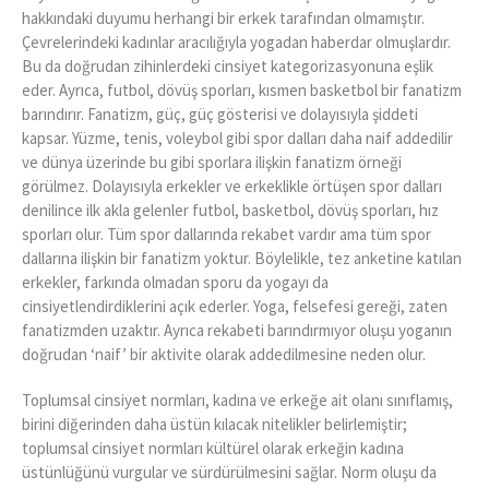
hakkındaki duyumu herhangi bir erkek tarafından olmamıştır.
Çevrelerindeki kadınlar aracılığıyla yogadan haberdar olmuşlardır.
Bu da doğrudan zihinlerdeki cinsiyet kategorizasyonuna eşlik
eder. Ayrıca, futbol, dövüş sporları, kısmen basketbol bir fanatizm
barındırır. Fanatizm, güç, güç gösterisi ve dolayısıyla şiddeti
kapsar. Yüzme, tenis, voleybol gibi spor dalları daha naif addedilir
ve dünya üzerinde bu gibi sporlara ilişkin fanatizm örneği
görülmez. Dolayısıyla erkekler ve erkeklikle örtüşen spor dalları
denilince ilk akla gelenler futbol, basketbol, dövüş sporları, hız
sporları olur. Tüm spor dallarında rekabet vardır ama tüm spor
dallarına ilişkin bir fanatizm yoktur. Böylelikle, tez anketine katılan
erkekler, farkında olmadan sporu da yogayı da
cinsiyetlendirdiklerini açık ederler. Yoga, felsefesi gereği, zaten
fanatizmden uzaktır. Ayrıca rekabeti barındırmıyor oluşu yoganın
doğrudan ‘naif’ bir aktivite olarak addedilmesine neden olur.
Toplumsal cinsiyet normları, kadına ve erkeğe ait olanı sınıflamış,
birini diğerinden daha üstün kılacak nitelikler belirlemiştir;
toplumsal cinsiyet normları kültürel olarak erkeğin kadına
üstünlüğünü vurgular ve sürdürülmesini sağlar. Norm oluşu da