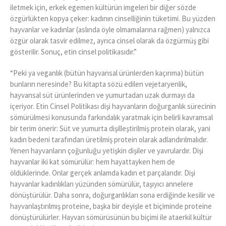
iletmek için, erkek egemen kültürün imgeleri bir diğer sözde
özgürlükten kopya çeker: kadının cinselliğinin tüketimi. Bu yüzden
hayvanlar ve kadınlar (aslında öyle olmamalarına rağmen) yalnızca
özgür olarak tasvir edilmez, ayrıca cinsel olarak da özgürmüş gibi
gösterilir. Sonuç, etin cinsel politikasıdır.”
“Peki ya veganlık (bütün hayvansal ürünlerden kaçınma) bütün
bunların neresinde? Bu kitapta sözü edilen vejetaryenlik,
hayvansal süt ürünlerinden ve yumurtadan uzak durmayı da
içeriyor. Etin Cinsel Politikası dişi hayvanların doğurganlık sürecinin
sömürülmesi konusunda farkındalık yaratmak için belirli kavramsal
bir terim önerir: Süt ve yumurta dişilleştirilmiş protein olarak, yani
kadın bedeni tarafından üretilmiş protein olarak adlandırılmalıdır.
Yenen hayvanların çoğunluğu yetişkin dişiler ve yavrulardır. Dişi
hayvanlar iki kat sömürülür: hem hayattayken hem de
öldüklerinde. Onlar gerçek anlamda kadın et parçalarıdır. Dişi
hayvanlar kadınlıkları yüzünden sömürülür, taşıyıcı annelere
dönüştürülür. Daha sonra, doğurganlıkları sona erdiğinde kesilir ve
hayvanlaştırılmış proteine, başka bir deyişle et biçiminde proteine
dönüştürülürler. Hayvan sömürüsünün bu biçimi ile ataerkil kültür