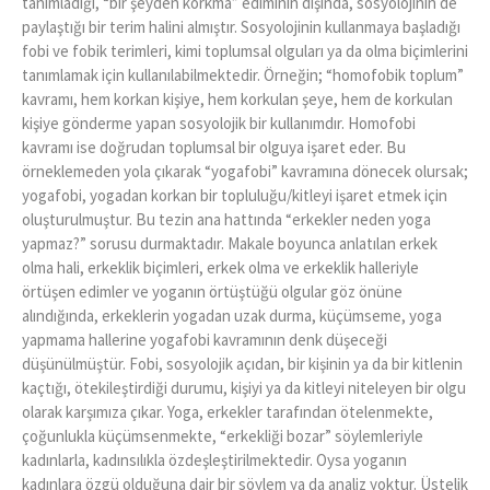
tanımladığı, “bir şeyden korkma” ediminin dışında, sosyolojinin de
paylaştığı bir terim halini almıştır. Sosyolojinin kullanmaya başladığı
fobi ve fobik terimleri, kimi toplumsal olguları ya da olma biçimlerini
tanımlamak için kullanılabilmektedir. Örneğin; “homofobik toplum”
kavramı, hem korkan kişiye, hem korkulan şeye, hem de korkulan
kişiye gönderme yapan sosyolojik bir kullanımdır. Homofobi
kavramı ise doğrudan toplumsal bir olguya işaret eder. Bu
örneklemeden yola çıkarak “yogafobi” kavramına dönecek olursak;
yogafobi, yogadan korkan bir topluluğu/kitleyi işaret etmek için
oluşturulmuştur. Bu tezin ana hattında “erkekler neden yoga
yapmaz?” sorusu durmaktadır. Makale boyunca anlatılan erkek
olma hali, erkeklik biçimleri, erkek olma ve erkeklik halleriyle
örtüşen edimler ve yoganın örtüştüğü olgular göz önüne
alındığında, erkeklerin yogadan uzak durma, küçümseme, yoga
yapmama hallerine yogafobi kavramının denk düşeceği
düşünülmüştür. Fobi, sosyolojik açıdan, bir kişinin ya da bir kitlenin
kaçtığı, ötekileştirdiği durumu, kişiyi ya da kitleyi niteleyen bir olgu
olarak karşımıza çıkar. Yoga, erkekler tarafından ötelenmekte,
çoğunlukla küçümsenmekte, “erkekliği bozar” söylemleriyle
kadınlarla, kadınsılıkla özdeşleştirilmektedir. Oysa yoganın
kadınlara özgü olduğuna dair bir söylem ya da analiz yoktur. Üstelik