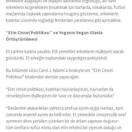
erkeklere aşağılayıcı ve dışlayıcı davranma özgürlüğü, alt-sınıf
erkeklerin kızgınlıklarını boşaltmak için barlarda, sokaklarda, futbol
maçlarında taşkınlık yapmalarına hoşgörü gösterme, erkeklerin
kadınlar üzerinde sağladığı iktidardan yararlanma gibi ayrıcalıklar.
“Etin Cinsel Politikası” ve Yoganın Vegan Olanla
Örtüştürülmesi
Et tarihte kadına yasaktı. Etli yemekler erkeklerin mülkiyeti olarak
görülürdü. Et erkeğin toplumdaki saygınlığını pekiştirirdi.
Bu bölümde sözü Carol J. Adams’a bırakıyorum. “Etin Cinsel
Politikası” kitabından alıntılar yapacağım.
“Etin cinsel politikası, kadınları hayvanlaştıran, hayvanları da
cinselleştiren dişilleştiren bir tavır ve davranışlar bütünüdür.”
“Beslenme alışkanlıkları yalnızca sınıfsal ayrımı açığa vurmaz, aynı
zamanda ataerkil ayrımı da belli eder. Et yemedeki cinsiyetçilik sınıf
ayrımının altını yeniden çizerken bir de anlam sapması doğurur:
tüm sınıflara nüfuz etmiş olan etin erkeksi bir yiyecek olduğu ve