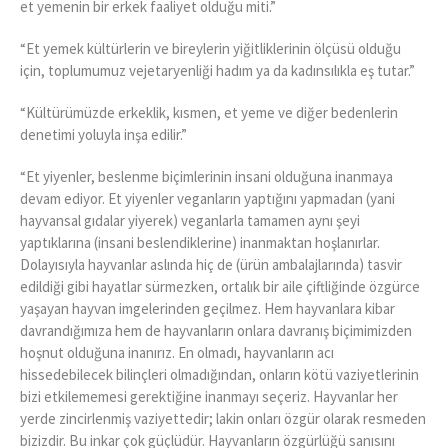
et yemenin bir erkek faaliyet olduğu miti.”
“Et yemek kültürlerin ve bireylerin yiğitliklerinin ölçüsü olduğu
için, toplumumuz vejetaryenliği hadım ya da kadınsılıkla eş tutar.”
“Kültürümüzde erkeklik, kısmen, et yeme ve diğer bedenlerin
denetimi yoluyla inşa edilir.”
“Et yiyenler, beslenme biçimlerinin insani olduğuna inanmaya
devam ediyor. Et yiyenler veganların yaptığını yapmadan (yani
hayvansal gıdalar yiyerek) veganlarla tamamen aynı şeyi
yaptıklarına (insani beslendiklerine) inanmaktan hoşlanırlar.
Dolayısıyla hayvanlar aslında hiç de (ürün ambalajlarında) tasvir
edildiği gibi hayatlar sürmezken, ortalık bir aile çiftliğinde özgürce
yaşayan hayvan imgelerinden geçilmez. Hem hayvanlara kibar
davrandığımıza hem de hayvanların onlara davranış biçimimizden
hoşnut olduğuna inanırız. En olmadı, hayvanların acı
hissedebilecek bilinçleri olmadığından, onların kötü vaziyetlerinin
bizi etkilememesi gerektiğine inanmayı seçeriz. Hayvanlar her
yerde zincirlenmiş vaziyettedir; lakin onları özgür olarak resmeden
bizizdir. Bu inkar çok güçlüdür. Hayvanların özgürlüğü sanısını