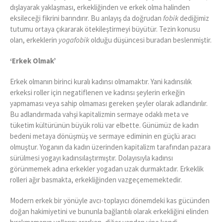
dışlayarak yaklaşması, erkekliğinden ve erkek olma halinden
eksileceği fikrini barındırır. Bu anlayış da doğrudan
fobik
dediğimiz
tutumu ortaya çıkararak ötekileştirmeyi büyütür. Tezin konusu
olan, erkeklerin
yogafobik
olduğu düşüncesi buradan beslenmiştir.
‘Erkek Olmak’
Erkek olmanın birinci kuralı kadınsı olmamaktır. Yani kadınsılık
erkeksi roller için negatiflenen ve kadınsı şeylerin erkeğin
yapmaması veya sahip olmaması gereken şeyler olarak adlandırılır.
Bu adlandırmada vahşi kapitalizmin sermaye odaklı meta ve
tüketim kültürünün büyük rolü var elbette. Günümüz de kadın
bedeni metaya dönüşmüş ve sermaye ediminin en güçlü aracı
olmuştur. Yoganın da kadın üzerinden kapitalizm tarafından pazara
sürülmesi yogayı kadınsılaştırmıştır. Dolayısıyla kadınsı
görünmemek adına erkekler yogadan uzak durmaktadır. Erkeklik
rolleri ağır basmakta, erkekliğinden vazgeçememektedir.
Modern erkek bir yönüyle avcı-toplayıcı dönemdeki kas gücünden
doğan hakimiyetini ve bununla bağlantılı olarak erkekliğini elinden