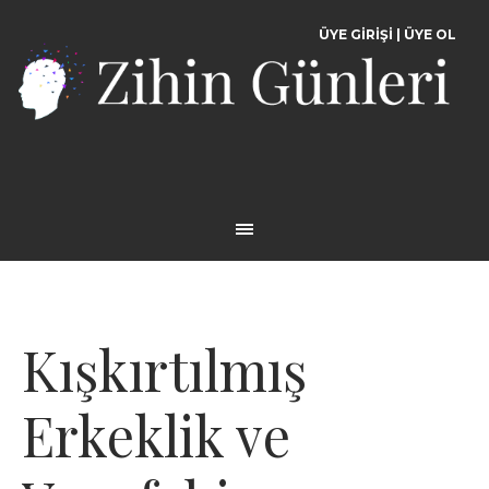
ÜYE GİRİŞİ
|
ÜYE OL
Kışkırtılmış
Erkeklik ve