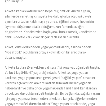
görülmüştür.
Ankete katılan katılımcıların hepsi ‘eğitimli’dir. Ancak eğitim,
zihinlerde yer etmiş cinsiyete (ya da başka bir olguya) dayalı
ayrımları ortadan kaldırmaya yetmez. Eğitimli olmak, hepimizin
‘ayrımcı’ düşünme odaklı olduğumuzun farkındasızlığını
değiştirmez. Kendimizden başlayarak bunu sorsak, kendimiz de
dahil, şiddetle karşı çıkacak çok fazla insan olacaktır.
Anket, erkeklerin neden yoga yapmadıklarını, aslında neden
“yogafobik” olduklarını ortaya koymak için bir araç olarak
düşünülmüştür.
Ankete katılan 25 erkekten yalnızca 7’si yoga yaptığını belirtmiştir.
Ve bu 7 kişi 54 ile 67 yaş aralığındadır. Ankette, yoga yapan
katılımcı, yoga yapmasının gerekçesini ‘sağlıklı yaşam’ cevabını
vererek açıklamıştır. Ankete katılan tüm katılımcılar yogadan
haberdardır ve daha önce yoga hakkında farklı farklı kanallardan
birçok şey duyduklarını belirtmişlerdir. Bu bağlamda, sağlıklı yaşam
için yoga yapmayı tercih eden erkeklere karşılık, diğerleri neden
yogaya mesafeli durmaktadırlar? Yoga yapan erkekler de, yoga