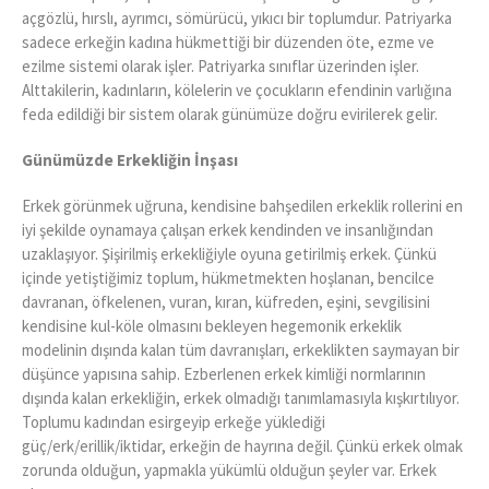
açgözlü, hırslı, ayrımcı, sömürücü, yıkıcı bir toplumdur. Patriyarka
sadece erkeğin kadına hükmettiği bir düzenden öte, ezme ve
ezilme sistemi olarak işler. Patriyarka sınıflar üzerinden işler.
Alttakilerin, kadınların, kölelerin ve çocukların efendinin varlığına
feda edildiği bir sistem olarak günümüze doğru evirilerek gelir.
Günümüzde Erkekliğin İnşası
Erkek görünmek uğruna, kendisine bahşedilen erkeklik rollerini en
iyi şekilde oynamaya çalışan erkek kendinden ve insanlığından
uzaklaşıyor. Şişirilmiş erkekliğiyle oyuna getirilmiş erkek. Çünkü
içinde yetiştiğimiz toplum, hükmetmekten hoşlanan, bencilce
davranan, öfkelenen, vuran, kıran, küfreden, eşini, sevgilisini
kendisine kul-köle olmasını bekleyen hegemonik erkeklik
modelinin dışında kalan tüm davranışları, erkeklikten saymayan bir
düşünce yapısına sahip. Ezberlenen erkek kimliği normlarının
dışında kalan erkekliğin, erkek olmadığı tanımlamasıyla kışkırtılıyor.
Toplumu kadından esirgeyip erkeğe yüklediği
güç/erk/erillik/iktidar, erkeğin de hayrına değil. Çünkü erkek olmak
zorunda olduğun, yapmakla yükümlü olduğun şeyler var. Erkek