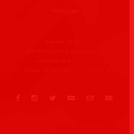
TASARIM:
.doc
HAKKIMIZDA
MESAFELI SATIŞ SÖZLEŞMESI
GIZLILIK VE GÜVENLIK
ÖDEME VE TESLIMAT
İLETIŞIM
Zihin Günleri © 2018 | Tüm Hakları Saklıdır.