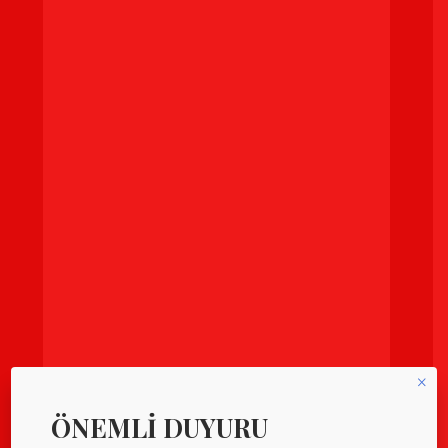
×
ÖNEMLİ DUYURU