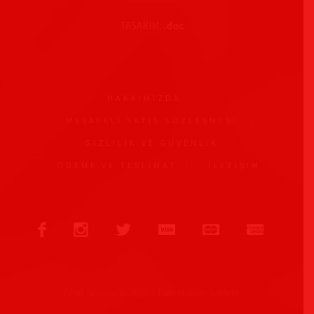
TASARIM:
.doc
HAKKIMIZDA
MESAFELI SATIŞ SÖZLEŞMESI
GIZLILIK VE GÜVENLIK
ÖDEME VE TESLIMAT
İLETIŞIM
Zihin Günleri © 2018 | Tüm Hakları Saklıdır.