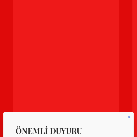
×
ÖNEMLİ DUYURU