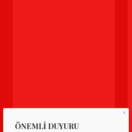
×
ÖNEMLİ DUYURU