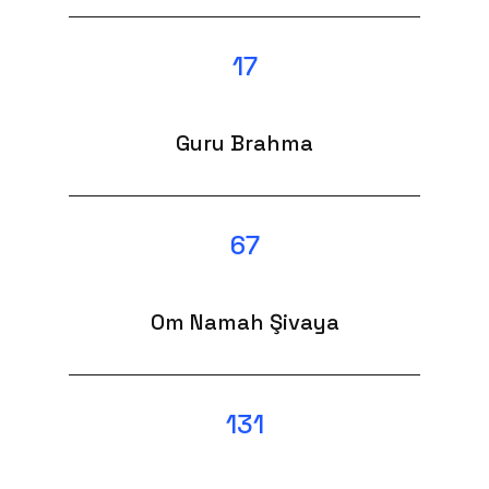
17
Guru Brahma
67
Om Namah Şivaya
131