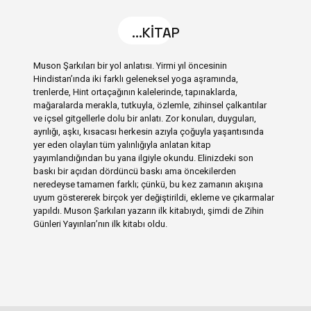
...KİTAP
Muson Şarkıları bir yol anlatısı. Yirmi yıl öncesinin
Hindistan’ında iki farklı geleneksel yoga aşramında,
trenlerde, Hint ortaçağının kalelerinde, tapınaklarda,
mağaralarda merakla, tutkuyla, özlemle, zihinsel çalkantılar
ve içsel gitgellerle dolu bir anlatı. Zor konuları, duyguları,
ayrılığı, aşkı, kısacası herkesin azıyla çoğuyla yaşantısında
yer eden olayları tüm yalınlığıyla anlatan kitap
yayımlandığından bu yana ilgiyle okundu. Elinizdeki son
baskı bir açıdan dördüncü baskı ama öncekilerden
neredeyse tamamen farklı; çünkü, bu kez zamanın akışına
uyum göstererek birçok yer değiştirildi, ekleme ve çıkarmalar
yapıldı. Muson Şarkıları yazarın ilk kitabıydı, şimdi de Zihin
Günleri Yayınları’nın ilk kitabı oldu.